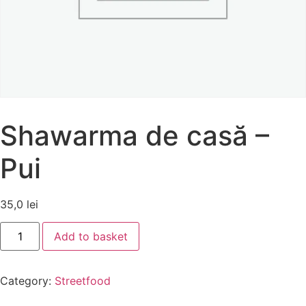
Shawarma de casă –
Pui
35,0
lei
Add to basket
Category:
Streetfood