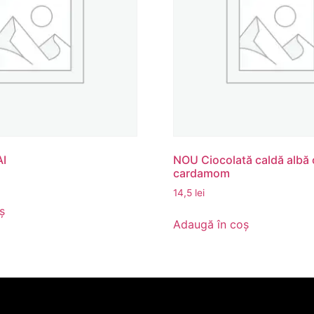
I
NOU Ciocolată caldă albă 
cardamom
14,5
lei
ș
Adaugă în coș