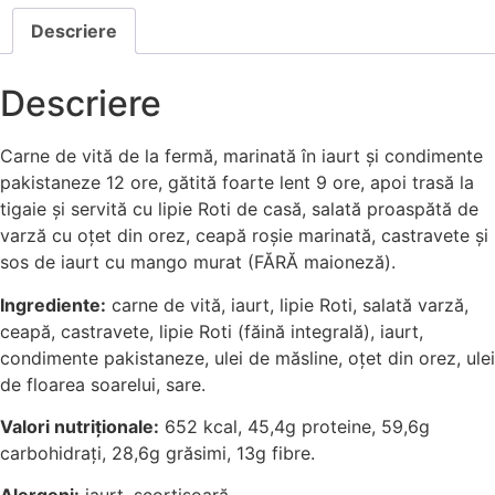
Descriere
Descriere
Carne de vită de la fermă, marinată în iaurt și condimente
pakistaneze 12 ore, gătită foarte lent 9 ore, apoi trasă la
tigaie și servită cu lipie Roti de casă, salată proaspătă de
varză cu oțet din orez, ceapă roșie marinată, castravete și
sos de iaurt cu mango murat (FĂRĂ maioneză).
Ingrediente:
carne de vită, iaurt, lipie Roti, salată varză,
ceapă, castravete, lipie Roti (făină integrală), iaurt,
condimente pakistaneze, ulei de măsline, oțet din orez, ulei
de floarea soarelui, sare.
Valori nutriționale:
652 kcal, 45,4g proteine, 59,6g
carbohidrați, 28,6g grăsimi, 13g fibre.